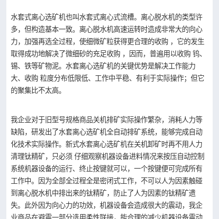
水套式离心选矿机也叫水套式离心式流槽。离心脱水机的类型许
多，但构造基本一致。离心脱水机高速运转时造成非常大的向心
力，加强再选全过程，使细微矿粒获得更合理的收购 ，它的发生
取得成功地解决了微细砂的充足收购 ，因而，普遍用以收购 钨、
锡、铁等矿物泥。水套离心选矿机的关键优势是解决工作能力
大、收购 粒度分布低限低、工作中平稳、有利于实际操作；但它
的聚集比不太高。
我企业对于旧型号规格商品关机排矿实际操作繁杂，消耗人力等
缺陷，研发出了
水套离心选矿机
全自动排矿系统，能够完成自动
化技术实际操作。新式
水套离心选矿机
在关机卸矿时再不用人力
清理钛精矿，只必须 仔细观察机器设备进料情况来按压自动控制
系统机器设备的运行、终止按键就可以，一个按键便可完成所有
工作中。因为全部全过程全是密闭式工作，不可以人为因素触碰
到离心脱水机中排出来的钛精矿，防止了人为因素的钛精矿遗
失。此外因为向心力的功效，机器设备会造成很大的震动，我企
业商品在避震一部分选用柔性联接，能合理的减少机器设备震动